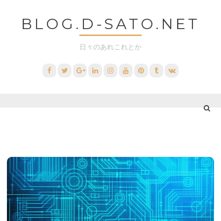
コ
BLOG.D-SATO.NET
ン
テ
日々のあれこれとか
ン
ツ
Facebook
Twitter
Google+
LinkedIn
Instagram
YouTube
Pinterest
Tumblr
VK
へ
ス
キ
ッ
プ