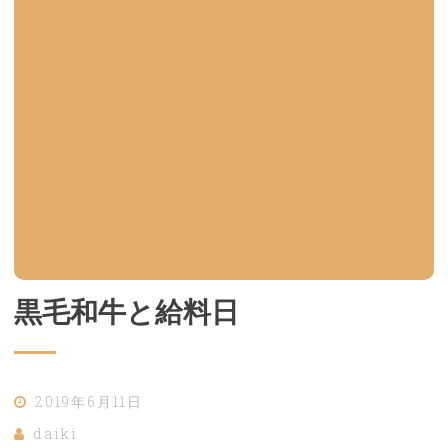
黒毛和牛と給料日
2019年6月11日
daiki
コメントを残す
初めてのエントリは、全くエンジニアリング関係ないです。 今日
は給料日でした。給料日といえば誰しも少しだけ贅沢したりします
よね。僕も漏れず、プチ贅沢しました。そう、おいしそうなお肉買
って食べました（お肉以外にもサーモン丼食…
続きを読む