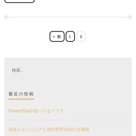
最近の投稿
ゲ
ー
PowerShell使ってる？？？
シ
社会人エンジニアな僕が研究を続ける理由
ョ
GitLab Runner(DooD executor) on Synology Docker
ン
Package
スクラム開発におけるPBIの受入基準と完成の定義
daikiは技術力をどのように学んだか？ パート1