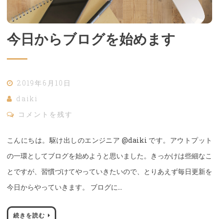
こんにちは。駆け出しのエンジニア @daiki です。アウトプット
の一環としてブログを始めようと思いました。きっかけは些細なこ
とですが、習慣づけてやっていきたいので、とりあえず毎日更新を
今日からやっていきます。 ブログに…
続きを読む
投
固
固
前
1
2
定
定
ペ
ペ
稿
ー
ー
ジ
ジ
ナ
検
索:
ビ