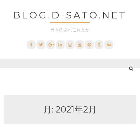
コ
BLOG.D-SATO.NET
ン
テ
日々のあれこれとか
ン
ツ
Facebook
Twitter
Google+
LinkedIn
Instagram
YouTube
Pinterest
Tumblr
VK
へ
ス
キ
ッ
プ
月:
2021年2月