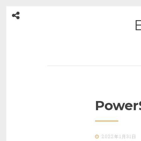
コ
ン
テ
ン
ツ
へ
ス
キ
ッ
Powe
プ
2022年1月31日